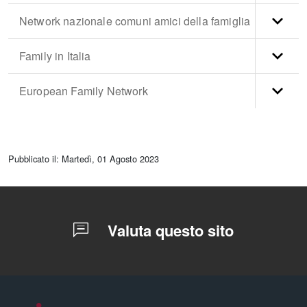
Network nazionale comuni amici della famiglia
Family in Italia
European Family Network
torna
all'inizio
Pubblicato il: Martedì, 01 Agosto 2023
del
contenuto
Valuta questo sito