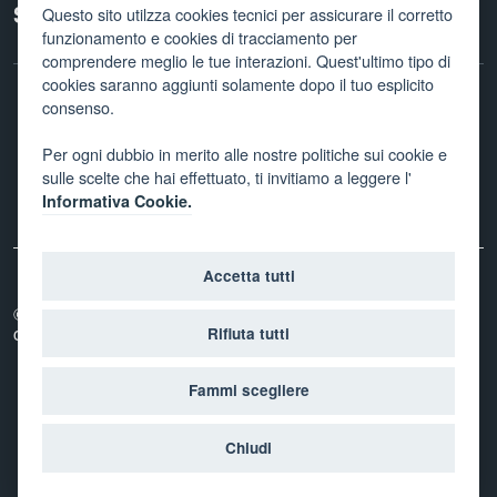
Seguici su
Questo sito utilzza cookies tecnici per assicurare il corretto
funzionamento e cookies di tracciamento per
comprendere meglio le tue interazioni. Quest'ultimo tipo di
cookies saranno aggiunti solamente dopo il tuo esplicito
consenso.
Facebook
Twitter
Linkedin
Instagram
Newletter
Per ogni dubbio in merito alle nostre politiche sui cookie e
sulle scelte che hai effettuato, ti invitiamo a leggere l'
Informativa Cookie.
Accetta tutti
© 2026
Provincia autonoma di Trento - Agenzia per la
coesione sociale
Rifiuta tutti
Fammi scegliere
Accedi con il tuo account
Chiudi