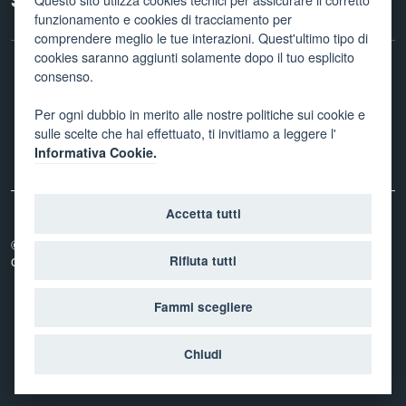
Seguici su
Questo sito utilzza cookies tecnici per assicurare il corretto
funzionamento e cookies di tracciamento per
comprendere meglio le tue interazioni. Quest'ultimo tipo di
cookies saranno aggiunti solamente dopo il tuo esplicito
consenso.
Facebook
Twitter
Linkedin
Instagram
Newletter
Per ogni dubbio in merito alle nostre politiche sui cookie e
sulle scelte che hai effettuato, ti invitiamo a leggere l'
Informativa Cookie.
Accetta tutti
© 2026
Provincia autonoma di Trento - Agenzia per la
coesione sociale
Rifiuta tutti
Fammi scegliere
Accedi con il tuo account
Chiudi