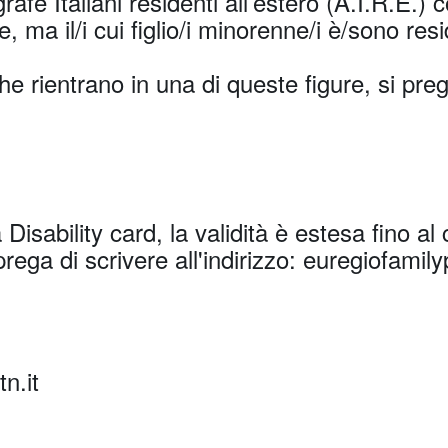
nagrafe Italiani residenti all’estero (A.I.R.E.) 
ne, ma il/i cui figlio/i minorenne/i è/sono res
he rientrano in una di queste figure, si prega
Disability card, la validità è estesa fino a
 prega di scrivere all'indirizzo: euregiofami
n.it