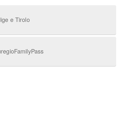
ige e Tirolo
EuregioFamilyPass