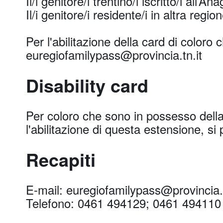
Il/i genitore/i trentino/i iscritto/i all’A
Il/i genitore/i residente/i in altra regio
Per l'abilitazione della card di coloro c
euregiofamilypass@provincia.tn.it
Disability card
Per coloro che sono in possesso della 
l'abilitazione di questa estensione, si
Recapiti
E-mail: euregiofamilypass@provincia.t
Telefono: 0461 494129; 0461 494110