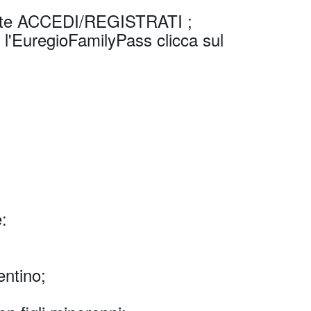
ante ACCEDI/REGISTRATI ;
l'EuregioFamilyPass clicca sul
e:
entino;