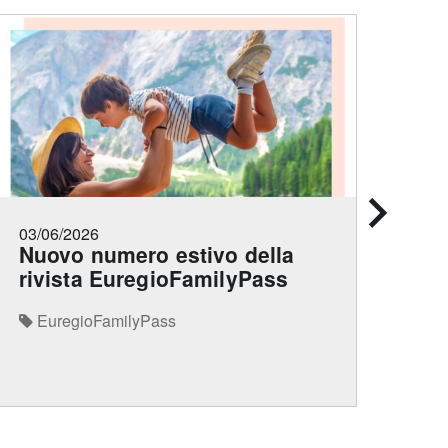
03/06/2026
12/0
Nuovo numero estivo della
Eu
rivista EuregioFamilyPass
van
ade
EuregioFamilyPass
Eu