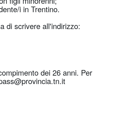
con figli minorenni;
idente/i in Trentino.
 di scrivere all'indirizzo:
l compimento dei 26 anni. Per
lypass@provincia.tn.it