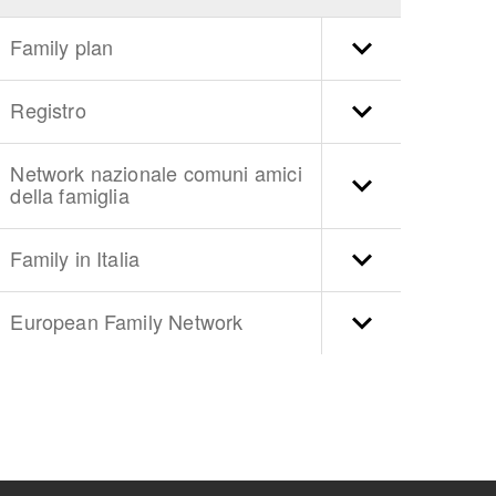
Family plan
Registro
Network nazionale comuni amici
della famiglia
Family in Italia
European Family Network
torna
ll'inizio
del
contenuto