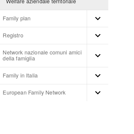
Welfare aziendale territoriale
Family plan
Registro
Network nazionale comuni amici
della famiglia
Family in Italia
European Family Network
torna
ll'inizio
del
contenuto