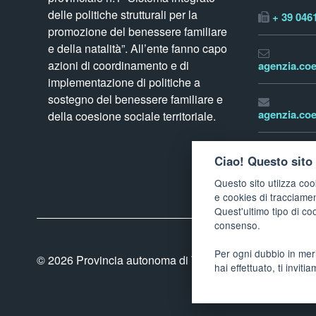
delle politiche strutturali per la
+ 39 046
promozione del benessere familiare
e della natalità”. All’ente fanno capo
azioni di coordinamento e di
agenzia.coe
implementazione di politiche a
sostegno del benessere familiare e
agenzia.coe
della coesione sociale territoriale.
www.tren
Ciao! Questo sito 
Questo sito utilzza coo
e cookies di tracciame
Quest'ultimo tipo di co
consenso.
Per ogni dubbio in meri
© 2026
Provincia autonoma di Trento - Agenzia per la c
hai effettuato, ti inviti