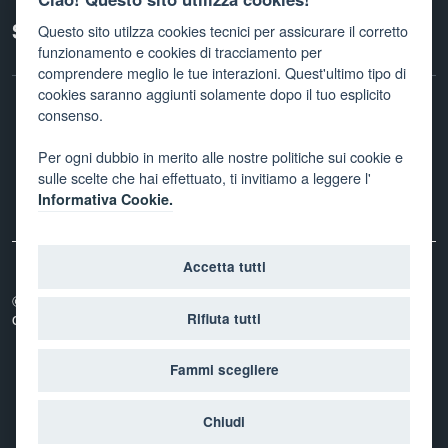
Ciao! Questo sito utilizza cookies!
Seguici su
Questo sito utilzza cookies tecnici per assicurare il corretto
funzionamento e cookies di tracciamento per
comprendere meglio le tue interazioni. Quest'ultimo tipo di
cookies saranno aggiunti solamente dopo il tuo esplicito
consenso.
Facebook
Twitter
Linkedin
Instagram
Newletter
Per ogni dubbio in merito alle nostre politiche sui cookie e
sulle scelte che hai effettuato, ti invitiamo a leggere l'
Informativa Cookie.
Accetta tutti
© 2026
Provincia autonoma di Trento - Agenzia per la
coesione sociale
Rifiuta tutti
Fammi scegliere
Accedi con il tuo account
Chiudi