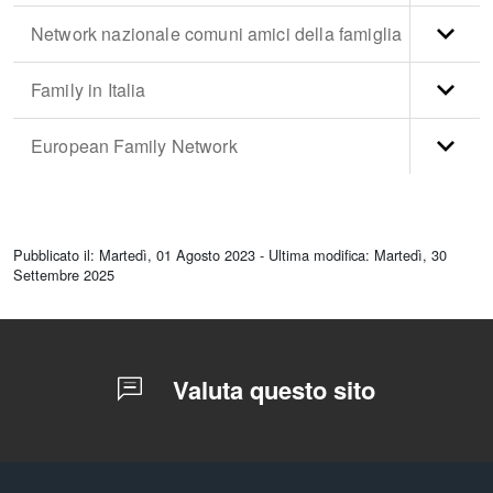
Network nazionale comuni amici della famiglia
Family in Italia
European Family Network
torna
all'inizio
Pubblicato il: Martedì, 01 Agosto 2023 - Ultima modifica: Martedì, 30
del
Settembre 2025
contenuto
Valuta questo sito