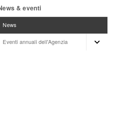
News & eventi
News
Eventi annuali dell'Agenzia
torna
ll'inizio
del
contenuto