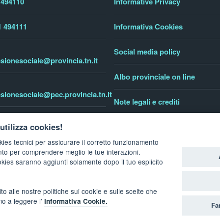
 494110
Informative Privacy
1 494111
Informativa Cookies
Social media policy
sionesociale@provincia.tn.it
Albo provinciale on line
sionesociale@pec.provincia.tn.it
Note legali e crediti
tinofamiglia.it
utilizza cookies!
Dichiarazione di accessibilità
kies tecnici per assicurare il corretto funzionamento
nto per comprendere meglio le tue interazioni.
okies saranno aggiunti solamente dopo il tuo esplicito
to alle nostre politiche sui cookie e sulle scelte che
oesione sociale
amo a leggere l'
Informativa Cookie.
Fa