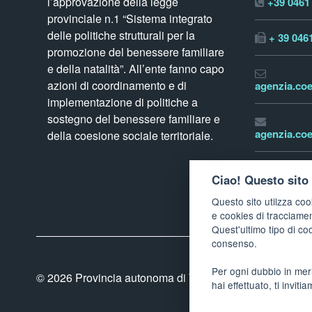
l’approvazione della legge
+39 0461
provinciale n.1 “Sistema integrato
delle politiche strutturali per la
+ 39 046
promozione del benessere familiare
e della natalità”. All’ente fanno capo
azioni di coordinamento e di
agenzia.coe
implementazione di politiche a
sostegno del benessere familiare e
agenzia.coe
della coesione sociale territoriale.
www.tren
Ciao! Questo sito 
Questo sito utilzza coo
e cookies di tracciame
Quest'ultimo tipo di co
consenso.
Per ogni dubbio in meri
© 2026
Provincia autonoma di Trento - Agenzia per la c
hai effettuato, ti inviti