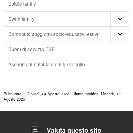
Estate family
Swim family
Contributo soggiorni socio-educativi estivi
Buoni di servizio FSE
Assegno di natalità per il terzo figlio
torna
all'inizio
Pubblicato il: Giovedì, 04 Agosto 2022 - Ultima modifica: Martedì, 12
del
Agosto 2025
contenuto
Valuta questo sito