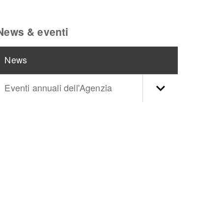
News & eventi
News
Eventi annuali dell'Agenzia
torna
ll'inizio
del
contenuto