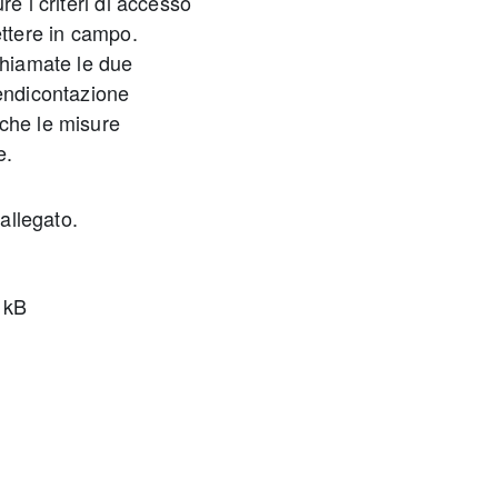
re i criteri di accesso
ettere in campo.
chiamate le due
rendicontazione
 che le misure
e.
 allegato.
 kB