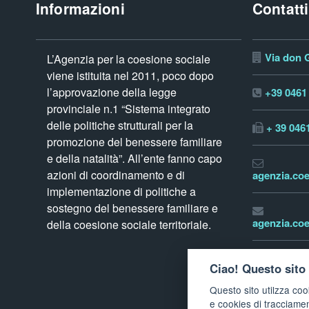
Informazioni
Contatti
Via don G
L’Agenzia per la coesione sociale
viene istituita nel 2011, poco dopo
l’approvazione della legge
+39 0461
provinciale n.1 “Sistema integrato
delle politiche strutturali per la
+ 39 046
promozione del benessere familiare
e della natalità”. All’ente fanno capo
azioni di coordinamento e di
agenzia.coe
implementazione di politiche a
sostegno del benessere familiare e
agenzia.coe
della coesione sociale territoriale.
www.tren
Ciao! Questo sito 
Questo sito utilzza coo
e cookies di tracciame