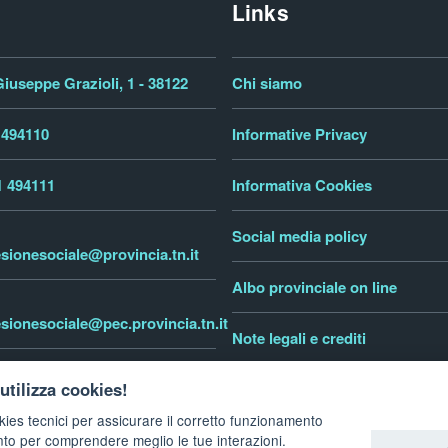
Links
iuseppe Grazioli, 1 - 38122
Chi siamo
 494110
Informative Privacy
1 494111
Informativa Cookies
Social media policy
sionesociale@provincia.tn.it
Albo provinciale on line
sionesociale@pec.provincia.tn.it
Note legali e crediti
tinofamiglia.it
utilizza cookies!
Dichiarazione di accessibilità
kies tecnici per assicurare il corretto funzionamento
nto per comprendere meglio le tue interazioni.