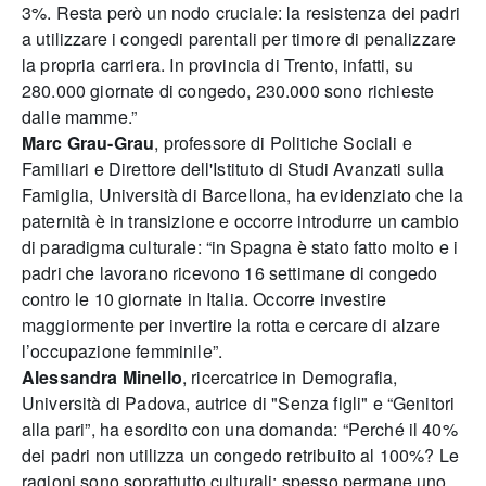
3%. Resta però un nodo cruciale: la resistenza dei padri
a utilizzare i congedi parentali per timore di penalizzare
la propria carriera. In provincia di Trento, infatti, su
280.000 giornate di congedo, 230.000 sono richieste
dalle mamme.”
Marc Grau-Grau
, professore di Politiche Sociali e
Familiari e Direttore dell'Istituto di Studi Avanzati sulla
Famiglia, Università di Barcellona, ha evidenziato che la
paternità è in transizione e occorre introdurre un cambio
di paradigma culturale: “in Spagna è stato fatto molto e i
padri che lavorano ricevono 16 settimane di congedo
contro le 10 giornate in Italia. Occorre investire
maggiormente per invertire la rotta e cercare di alzare
l’occupazione femminile”.
Alessandra Minello
, ricercatrice in Demografia,
Università di Padova, autrice di "Senza figli" e “Genitori
alla pari”, ha esordito con una domanda: “Perché il 40%
dei padri non utilizza un congedo retribuito al 100%? Le
ragioni sono soprattutto culturali: spesso permane uno