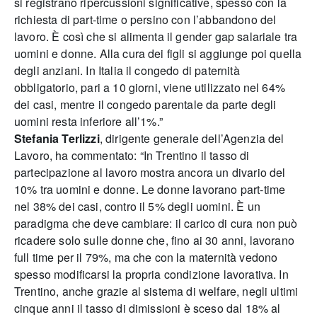
si registrano ripercussioni significative, spesso con la
richiesta di part-time o persino con l’abbandono del
lavoro. È così che si alimenta il gender gap salariale tra
uomini e donne. Alla cura dei figli si aggiunge poi quella
degli anziani. In Italia il congedo di paternità
obbligatorio, pari a 10 giorni, viene utilizzato nel 64%
dei casi, mentre il congedo parentale da parte degli
uomini resta inferiore all’1%.”
Stefania Terlizzi
, dirigente generale dell’Agenzia del
Lavoro, ha commentato: “In Trentino il tasso di
partecipazione al lavoro mostra ancora un divario del
10% tra uomini e donne. Le donne lavorano part-time
nel 38% dei casi, contro il 5% degli uomini. È un
paradigma che deve cambiare: il carico di cura non può
ricadere solo sulle donne che, fino ai 30 anni, lavorano
full time per il 79%, ma che con la maternità vedono
spesso modificarsi la propria condizione lavorativa. In
Trentino, anche grazie al sistema di welfare, negli ultimi
cinque anni il tasso di dimissioni è sceso dal 18% al