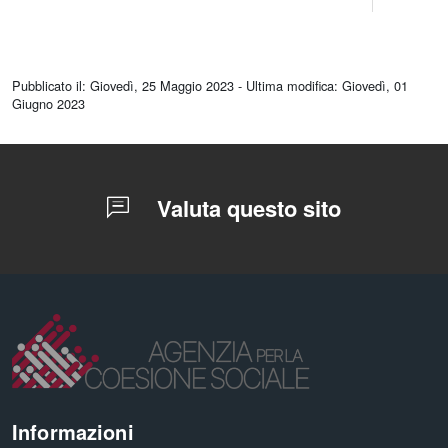
torna
all'inizio
Pubblicato il: Giovedì, 25 Maggio 2023 - Ultima modifica: Giovedì, 01
del
Giugno 2023
contenuto
Valuta questo sito
Informazioni